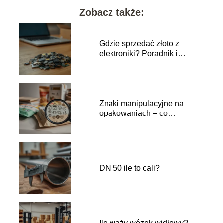
Zobacz także:
Gdzie sprzedać złoto z
elektroniki? Poradnik i
najlepsze miejsca
Znaki manipulacyjne na
opakowaniach – co
oznaczają i jak je rozpoznać?
DN 50 ile to cali?
Ile waży wózek widłowy?