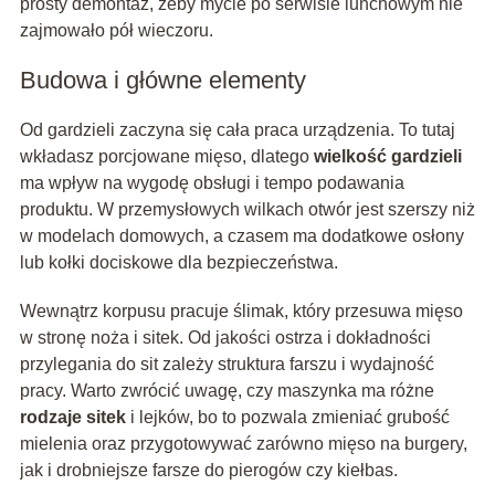
prosty demontaż, żeby mycie po serwisie lunchowym nie
zajmowało pół wieczoru.
Budowa i główne elementy
Od gardzieli zaczyna się cała praca urządzenia. To tutaj
wkładasz porcjowane mięso, dlatego
wielkość gardzieli
ma wpływ na wygodę obsługi i tempo podawania
produktu. W przemysłowych wilkach otwór jest szerszy niż
w modelach domowych, a czasem ma dodatkowe osłony
lub kołki dociskowe dla bezpieczeństwa.
Wewnątrz korpusu pracuje ślimak, który przesuwa mięso
w stronę noża i sitek. Od jakości ostrza i dokładności
przylegania do sit zależy struktura farszu i wydajność
pracy. Warto zwrócić uwagę, czy maszynka ma różne
rodzaje sitek
i lejków, bo to pozwala zmieniać grubość
mielenia oraz przygotowywać zarówno mięso na burgery,
jak i drobniejsze farsze do pierogów czy kiełbas.